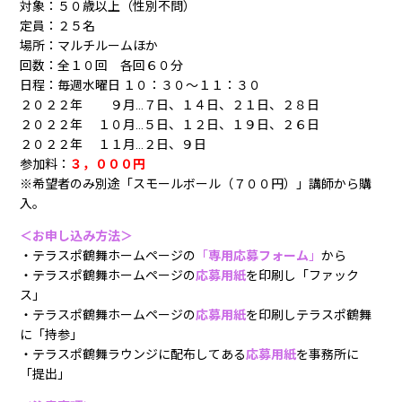
対象：５０歳以上（性別不問）
定員：２５名
場所：マルチルームほか
回数：全１０回 各回６０分
日程：毎週水曜日 １０：３０～１１：３０
２０２２年 ９月…７日、１４日、２１日、２８日
２０２２年 １０月…５日、１２日、１９日、２６日
２０２２年 １１月…２日、９日
参加料：
３，０００
円
※希望者のみ別途「スモールボール（７００円）」講師から購
入。
＜お申し込み方法＞
・テラスポ鶴舞ホームページの
「
専用応募フォーム
」
から
・テラスポ鶴舞ホームページの
応募用紙
を印刷し「ファック
ス」
・テラスポ鶴舞ホームページの
応募用紙
を印刷しテラスポ鶴舞
に「持参」
・テラスポ鶴舞ラウンジに配布してある
応募用紙
を事務所に
「提出」