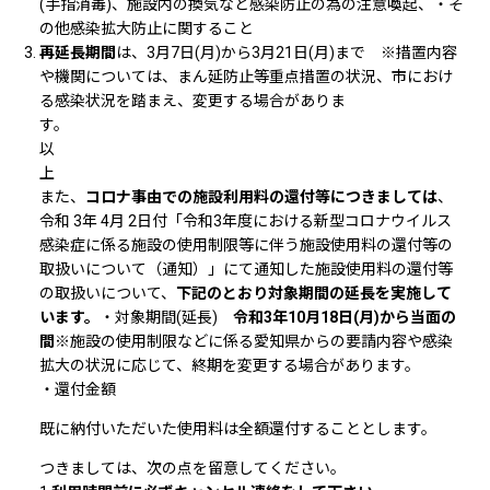
(手指消毒)、施設内の換気など感染防止の為の注意喚起、・そ
の他感染拡大防止に関すること
再延長期間
は、3月7日(月)から3月21日(月)まで ※措置内容
や機関については、まん延防止等重点措置の状況、市におけ
る感染状況を踏まえ、変更する場合がありま
す
以
また、
コロナ事由での施設利用料の還付等につきましては
、
令和 3年 4月 2日付「令和3年度における新型コロナウイルス
感染症に係る施設の使用制限等に伴う施設使用料の還付等の
取扱いについて（通知）」にて通知した施設使用料の還付等
の取扱いについて、
下記のとおり対象期間の延長を実施して
います。
・対象期間(延長)
令和3年10月18日(月)から当面の
間
※施設の使用制限などに係る愛知県からの要請内容や感染
拡大の状況に応じて、終期を変更する場合があります。
・還付金額
既に納付いただいた使用料は全額還付することとします。
つきましては、次の点を留意してください。